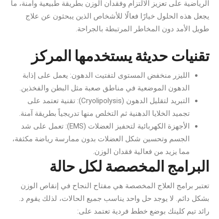
الرياضية على تعزيز الالتزام وفقدان الوزن بطريقة طبيعية وآمنة، ما
يجعل هذه الحلول خيارًا فعالًا للأشخاص الذين يبحثون عن علاج
طويل الأمد دون المخاطر المرتبطة بالجراحة.
تقنيات حديثة يستخدمها المركز
الليزر منخفض المستوى لتفتيت الدهون: يعمل على إذابة
الدهون الموضعية في مناطق صعبة مثل البطن والفخذين.
التبريد لتقليل الدهون (Cryolipolysis): تقنية تعتمد على
تجميد الخلايا الدهنية ثم التخلص منها تدريجياً بطريقة آمنة.
الأجهزة الكهربائية لتحفيز العضلات (EMS): تعمل على شد
الجسم وتحسين شكل العضلات بدون ممارسة رياضة مكثفة،
مما يزيد من فعالية فقدان الوزن.
البرامج المخصصة لكل حالة
تعتبر برامج العلاج المخصصة هي مفتاح النجاح في إنقاص الوزن
بشكل دائم. لا يوجد حل واحد يناسب جميع الحالات، لذلك يقوم د.
رائد تيم كلينك بوضع خطط فردية تعتمد على: